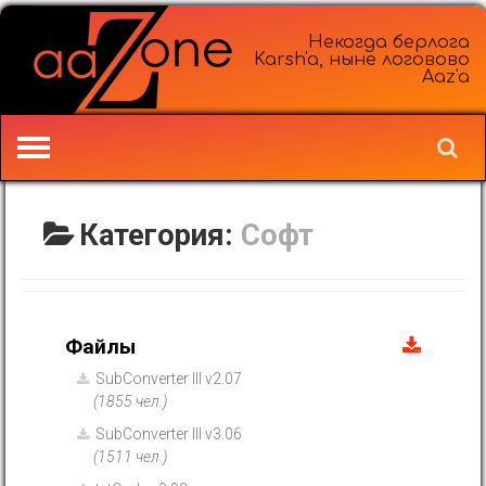
Некогда берлога
Karsh'a, ныне логовово
Aaz'a
Категория:
Софт
Файлы
SubConverter III v2.07
(1855 чел.)
SubConverter III v3.06
(1511 чел.)