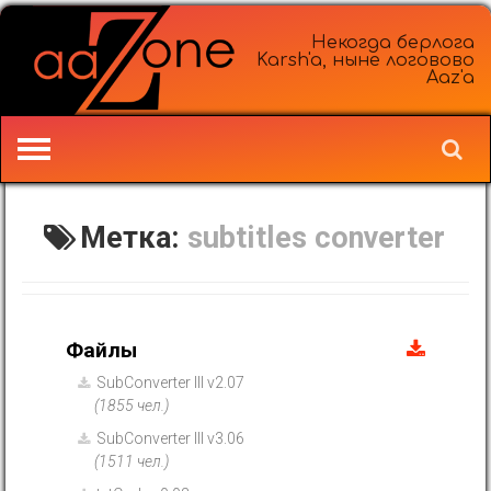
Некогда берлога
Karsh'a, ныне логовово
Aaz'a
Метка:
subtitles converter
Файлы
SubConverter III v2.07
(1855 чел.)
SubConverter III v3.06
(1511 чел.)