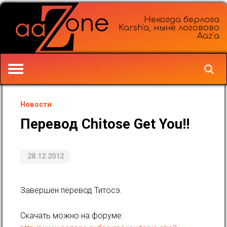
Некогда берлога
Karsh'a, ныне логовово
Aaz'a
Новости
Перевод Chitose Get You!!
28.12.2012
Завершен перевод Титосэ.
Скачать можно на форуме: