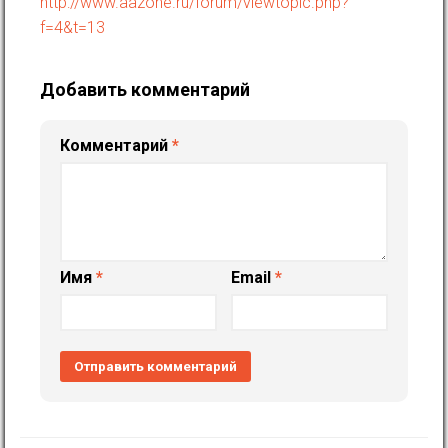
http://www.aazone.ru/forum/viewtopic.php?
f=4&t=13
Добавить комментарий
Комментарий
*
Имя
*
Email
*