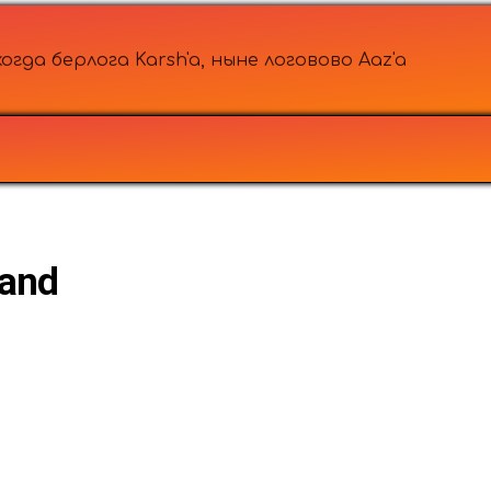
огда берлога Karsh'a, ныне логовово Aaz'a
land