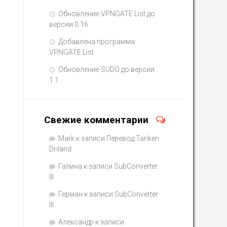
Обновление VPNGATE List до
версии 0.16
Добавлена программа
VPNGATE List
Обновление SUDO до версии
1.1
Свежие комментарии
Mark
к записи
Перевод Tanken
Driland
Галина
к записи
SubConverter
III
Герман
к записи
SubConverter
III
Александр
к записи