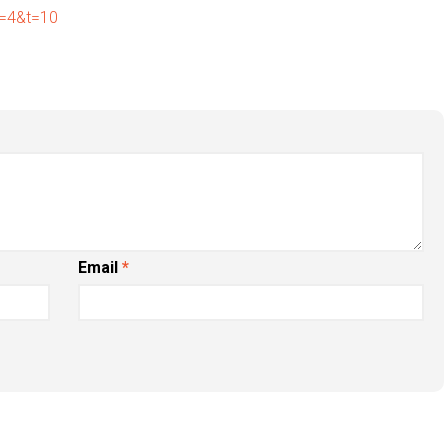
f=4&t=10
Email
*