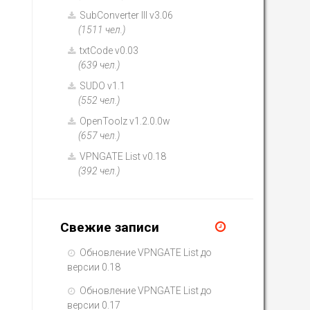
SubConverter III v3.06
(1511 чел.)
txtCode v0.03
(639 чел.)
SUDO v1.1
(552 чел.)
OpenToolz v1.2.0.0w
(657 чел.)
VPNGATE List v0.18
(392 чел.)
Свежие записи
Обновление VPNGATE List до
версии 0.18
Обновление VPNGATE List до
версии 0.17