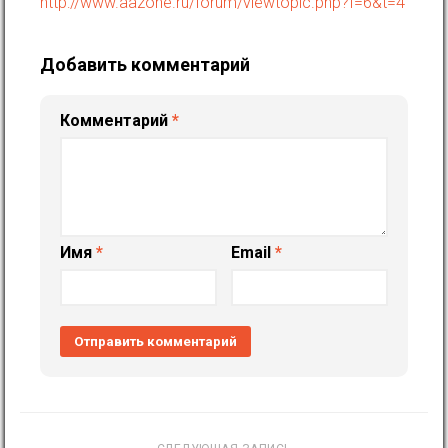
http://www.aazone.ru/forum/viewtopic.php?f=6&t=4
Добавить комментарий
Комментарий
*
Имя
*
Email
*